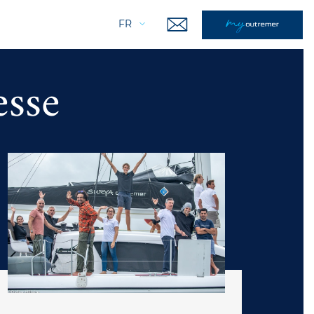
FR
sse