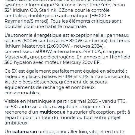
système informatique Seatronic avec TimeZero, écran
32", Iridium GO, Starlink, CZone pour le contrôle
centralisé, double pilote automatique (H5000 +
Raymarine/Simrad). Tous les éléments critiques sont
doublés pour une fiabilité maximale.
L’autonomie énergétique est exceptionnelle : panneaux
solaires (800W sur bossoirs + 820W sur bimini), batteries
lithium Mastervolt (2x6000W – neuves 2024),
convertisseur 5000W, alternateurs 24V 110A, chargeur
Mastervolt, groupe électrogène. En annexe, un Highfield
360 hypalon avec moteur Mercury 20cv EFI.
Ce 5X est également parfaitement équipé en sécurité :
radeau 8 places, balises EPIRB et GPS, ancre de sécurité,
kit de pièces détachées, gréement de secours,
équipements de rechange et nombreux
consommables.
Visible en Martinique à partir de mai 2025 – vendu TTC,
ce 5X s’adresse à des navigateurs exigeants à la
recherche d’un
multicoque
hauturier d’exception, prêt à
repartir pour un tour du monde ou tout autre projet
ambitieux.
Un
catamaran
unique, pour aller loin, vite, et en toute