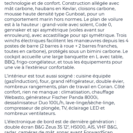
technologie et de confort. Construction allégée avec
mât carbone, haubans en Kevlar, cloisons carbone,
mousse haute densité type Gunboat, pour un
comportement marin hors normes. Le plan de voilure
est à la hauteur : grand-voile avec solent, Code 0,
gennaker et spi asymétrique (voiles avant sur
enrouleurs), avec accastillage pour spi symétrique. Trois
winchs électriques facilitent les manœuvres depuis les 4
postes de barre (2 barres à roue + 2 barres franches,
toutes en carbone), protégés sous un bimini carbone. Le
cockpit accueille une large banquette en L avec table,
BBQ, frigo-congélateur, et tous les équipements pour
une vie à l’extérieur confortable.
L’intérieur est tout aussi soigné : cuisine équipée
(gaz/induction), four, grand réfrigérateur, double évier,
nombreux rangements, plan de travail en Corian. Côté
confort, rien ne manque : climatisation, chauffage
Webasto, générateur Fischer Panda 8000i,
dessalinisateur Duo 100L/h, lave-linge/sèche-linge,
compresseur de plongée, TV, éclairage LED et
nombreux ventilateurs.
L’électronique de bord est de dernière génération :
double écran B&G Zeus 3S 12", H5000, AIS, VHF B&G,
radar, caméras de mât, sonar avant ForwardScan,