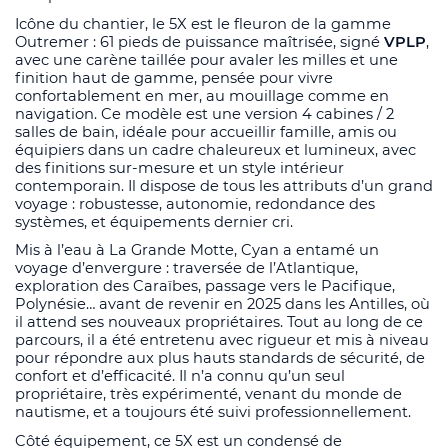
Icône du chantier, le 5X est le fleuron de la gamme
Outremer : 61 pieds de puissance maîtrisée, signé
VPLP
,
avec une carène taillée pour avaler les milles et une
finition haut de gamme, pensée pour vivre
confortablement en mer, au mouillage comme en
navigation. Ce modèle est une version 4 cabines / 2
salles de bain, idéale pour accueillir famille, amis ou
équipiers dans un cadre chaleureux et lumineux, avec
des finitions sur-mesure et un style intérieur
contemporain. Il dispose de tous les attributs d’un grand
voyage : robustesse, autonomie, redondance des
systèmes, et équipements dernier cri.
Mis à l’eau à La Grande Motte, Cyan a entamé un
voyage d’envergure : traversée de l’Atlantique,
exploration des Caraïbes, passage vers le Pacifique,
Polynésie… avant de revenir en 2025 dans les Antilles, où
il attend ses nouveaux propriétaires. Tout au long de ce
parcours, il a été entretenu avec rigueur et mis à niveau
pour répondre aux plus hauts standards de sécurité, de
confort et d’efficacité. Il n’a connu qu’un seul
propriétaire, très expérimenté, venant du monde de
nautisme, et a toujours été suivi professionnellement.
Côté équipement, ce 5X est un condensé de