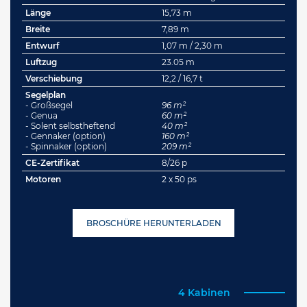
Länge
15,73 m
Breite
7,89 m
Entwurf
1,07 m / 2,30 m
Luftzug
23.05 m
Verschiebung
12,2 / 16,7 t
Segelplan
- Großsegel
96 m²
- Genua
60 m²
- Solent selbstheftend
40 m²
- Gennaker (option)
160 m²
- Spinnaker (option)
209 m²
CE-Zertifikat
8/26 p
Motoren
2 x 50 ps
BROSCHÜRE HERUNTERLADEN
4 Kabinen