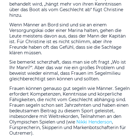
behandelt wird, „hängt mehr von ihren Kenntnissen
über das Boot als vom Geschlecht ab“ fügt Christine
hinzu.
Wenn Männer an Bord sind und sie an einem
Versorgungskai oder einer Marina halten, gehen die
Leute meistens davon aus, dass der Mann der Kapitän
ist. Für Christine ist es nicht schlimm, aber ihre
Freunde haben oft das Gefühl, dass sie die Sachlage
klären müssen.
Sie bemerkt scherzhaft, dass man sie oft fragt „Wo ist
Ihr Mann?“. Aber das war nie ein großes Problem und
beweist wieder einmal, dass Frauen im Segelmilieu
gleichberechtigt sein können und sollten.
Frauen können genauso gut segeln wie Männer. Segeln
erfordert Kompetenzen, Kenntnisse und körperliche
Fähigkeiten, die nicht vom Geschlecht abhängig sind.
Frauen segeln schon seit Jahrzehnten und haben einen
bedeutsamen Beitrag zu diesem Sport geleistet,
insbesondere mit Weltrekorden, Teilnahmen an den
Olympischen Spielen und (wie
Nikki Henderson
,
Fürsprecherin, Skipperin und Markenbotschafterin für
Outremer).