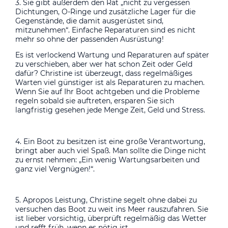
3. Sie gibt außerdem den Rat „nicht zu vergessen
Dichtungen, O-Ringe und zusätzliche Lager für die
Gegenstände, die damit ausgerüstet sind,
mitzunehmen“. Einfache Reparaturen sind es nicht
mehr so ohne der passenden Ausrüstung!
Es ist verlockend Wartung und Reparaturen auf später
zu verschieben, aber wer hat schon Zeit oder Geld
dafür? Christine ist überzeugt, dass regelmäßiges
Warten viel günstiger ist als Reparaturen zu machen.
Wenn Sie auf Ihr Boot achtgeben und die Probleme
regeln sobald sie auftreten, ersparen Sie sich
langfristig gesehen jede Menge Zeit, Geld und Stress.
4. Ein Boot zu besitzen ist eine große Verantwortung,
bringt aber auch viel Spaß. Man sollte die Dinge nicht
zu ernst nehmen: „Ein wenig Wartungsarbeiten und
ganz viel Vergnügen!“.
5. Apropos Leistung, Christine segelt ohne dabei zu
versuchen das Boot zu weit ins Meer rauszufahren. Sie
ist lieber vorsichtig, überprüft regelmäßig das Wetter
und refft früh, wenn es nötig ist.